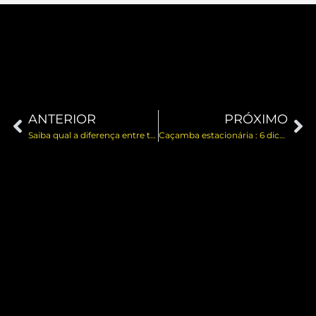
ANTERIOR
PRÓXIMO
Saiba qual a diferença entre telhas Galvanizadas e Galvalume
Caçamba estacionária : 6 dicas que você precisa saber!