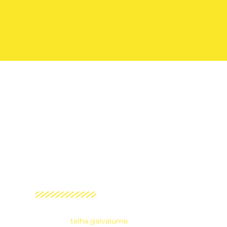
TELHA
GALVALUME
HOME
telha galvalume