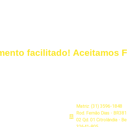
ento facilitado! Aceitamos 
Dúvidas Frequentes
Matriz: (31) 3596-1848
Rod. Fernão Dias - BR381
02 Qd. 01 Citrolândia - B
32641-805