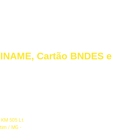
FINAME, Cartão BNDES e
LIGUE PARA a MODELAÇO
Relatório de Transparência e
 KM 505 Lt.
Igualdade Salarial
etim / MG -