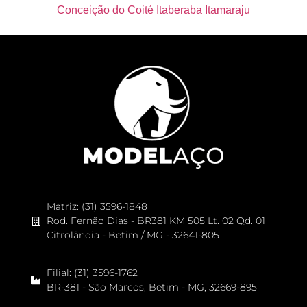
Conceição do Coité Itaberaba Itamaraju
Matriz: (31) 3596-1848
Rod. Fernão Dias - BR381 KM 505 Lt. 02 Qd. 01
Citrolândia - Betim / MG - 32641-805
Filial: (31) 3596-1762
BR-381 - São Marcos, Betim - MG, 32669-895