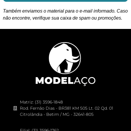
Também enviamos o material para o e-mail informado. Caso
não encontre, verifique sua caixa de spam ou promoções.
Matriz: (31) 3596-1848
Rod. Fernão Dias - BR381 KM 505 Lt. 02 Qd. 01
Citrolândia - Betim / MG - 32641-805
Filial: (31) 3596-1762